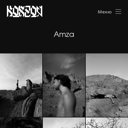
Меню
Amza