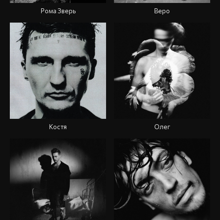
Рома Зверь
Веро
Костя
Олег