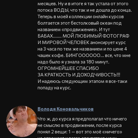
месяцев. Ну и в итоге я так устала от этого
потока ВОДЫ, что так и не дошла до конца.
Теперь в моей коллекции онлайн курсов
болтается этот бестолковый океан под
названием «продвижение». И тут
БАБАХ....... МОЙ ЛЮБИМЫЙ ФОТОГРАФ
И МИРОВОЙ ЧЕЛОВЕК анонсирует курс
на 3 часа по тем же названием и по цене 4
чашек кофе. БИНГОООООО… все, что мне
надо было я узнала за 180 минут.
ОГРОМНЕЙШЕЕ СПАСИБО
ЗА КРАТКОСТЬ И ДОХОДЧИВОСТЬ!!!
И надеюсь следующим этапом я все-таки
попаду на курс.
Володя Коновальчиков
Что ж, до курса я предполагал что ничего
не смыслю в продвижении, после курса
понял 2 вещи: 1 — вот это моё «ничего»
не отражает и всего отсутствия моих