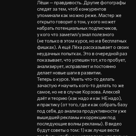
Лёши — правдивость. Другие фотографы
следят за тем, чтоб конкурентов
упоминали как можно реже. Мастер же
открыто говорит о том, у кого может
набрать потенциальных подписчиков,
у кого что заметил/узнал полезного
(не только в этом курсе, но и в бесплатных
фишках). А ещё Лёха рассказывает о своих
неудачных попытках. Это в очередной раз
показывает, что успешен тот, кто пробует,
анализирует, исправляет и постоянно
делает новые шаги в развитии.
Теперь о курсе. Уметь что-то делать
зачастую ≠ научить кого-то делать то же
самое, но не в случае Корзова. Алексей
даёт и теорию (как надо и как НЕ надо),
и практику (от того, где и как собрать базу
под себя, до анализа продуктивности уже
вышедшей рекламы и коррекции под
последующие волны рекламы). В видео
будут советы о том: 1) как лучше вести