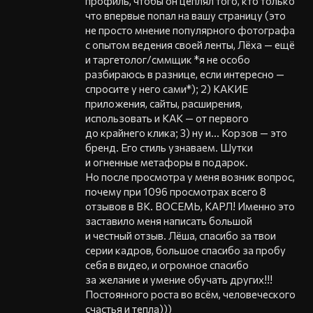
профиль, чтобы он цеплял того, кто только
что впервые попал на вашу страницу (это
не просто мнение популярного фотографа
с опытом ведения своей ленты, Лёха — ещё
и таргетолог/сммщик *я не особо
разбираюсь в разнице, если интересно —
спросите у него сами*); 2) КАКИЕ
приложения, сайты, расширения,
использовать и КАК — от первого
до крайнего клика; 3) ну и… Корзов — это
бренд. Его стиль узнаваем. Шутки
и огненные метафоры в подарок.
Но после просмотра у меня возник вопрос,
почему при 1096 просмотрах всего 8
отзывов в ВК. ВОСЕМЬ, КАРЛ! Именно это
заставило меня написать большой
и честный отзыв. Лёша, спасибо за твои
серии кадров, большое спасибо за пробу
себя в видео, и огромное спасибо
за желание и умение обучать других!!!
Постоянного роста во всём, человеческого
счастья и тепла)))