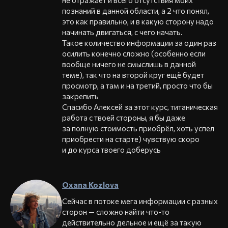
познаний в данной области, а 2 что понял,
это как правильно, и в какую сторону надо
начинать двигаться, с чего начать.
Такое количество информации за один раз
осилить конечно сложно (особенно если
вообще ничего не смыслишь в данной
теме), так что на второй круг ещё будет
просмотр, а там и на третий, просто что бы
закрепить
Спасибо Алексей за этот курс, титаническая
работа с твоей стороны, я бы даже
за полную стоимость приобрёл, хоть успел
приобрести на старте) чувствую скоро
и до курса твоего доберусь
Oxana Kozlova
Сейчас в потоке мега информации с разных
сторон — сложно найти что-то
действительно дельное и ещё за такую