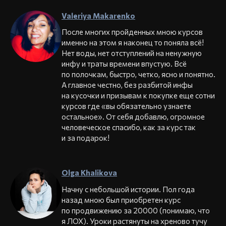
Valeriya Makarenko
После многих пройденных мною курсов
именно на этом я наконец то поняла всё!
Нет воды, нет отступлений на ненужную
инфу и траты времени впустую. Всё
по полочкам, быстро, четко, ясно и понятно.
А главное честно, без разбитой инфы
на кусочки и призывам к покупке еще сотни
курсов где «вы обязательно узнаете
остальное». От себя добавлю, огромное
человеческое спасибо, как за курс так
и за подарок!
Olga Khalikova
Начну с небольшой истории. Пол года
назад мною был приобретен курс
по продвижению за 20000 (понимаю, что
я ЛОХ). Уроки растянуты на хреново тучу