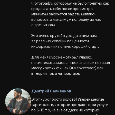
Фотографу, которому не было понятно как
продвигать себя после просмотра
минимум захочется задать миллион
вопросов, а максимум половину из них
он решит сам.
Это очень крутой курс, дающим вам
за реально копейки по ценности
информации на очень хороший старт.
Для меня курс не «открыл глаза»,
но систематизировал свои знания и показал
массу крутых фишек (я маркетолог) как
в теории, так и на практике.
Дмитрий Селиванов
Этот курс просто золото! Уверен многие
таргетологи, которые продают свои услуги
по 5-15 т р, не знают даже не которых