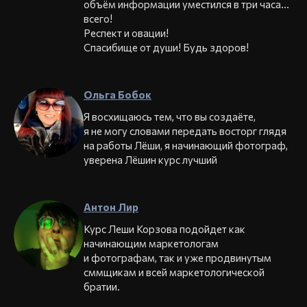
объём информации уместился в три часа…
всего!
Респект и овации!
Спасибище от души! Будь здоров!
Ольга Бобок
Я восхищаюсь тем, что вы создаёте,
я не могу словами передать восторг глядя
на работы Лёши, я начинающий фотограф,
уверена Лёшин курс лучший
Антон Лир
Курс Леши Корзова подойдет как
начинающим маркетологам
и фотографам, так и уже продвинутым
сммщикам и всей маркетологической
братии.