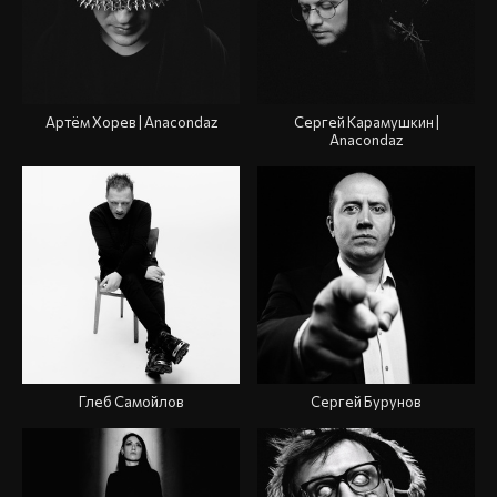
Артём Хорев | Anacondaz
Сергей Карамушкин |
Anacondaz
Глеб Самойлов
Сергей Бурунов