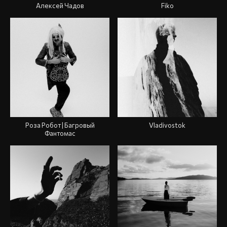
Алексей Чадов
Fiko
Роза Робот | Багровый
Vladivostok
Фантомас