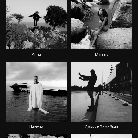
Anna
Darima
Hermes
Даниил Воробьев