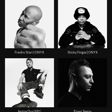
Fredro Starr | ONYX
Sticky Fingaz | ONYX
Антон Пух | FPG
Рома Зверь