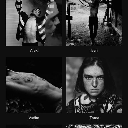
Alex
Ivan
Vadim
Toma