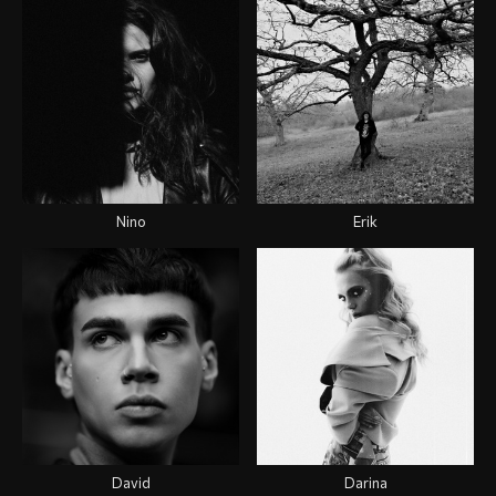
Nino
Erik
David
Darina