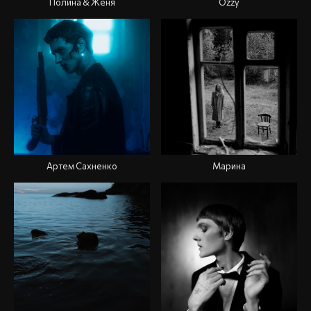
Полина & Женя
Ozzy
Артем Сахненко
Марина