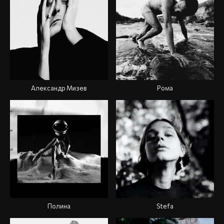
Александр Мизев
Рома
Полина
Stefa