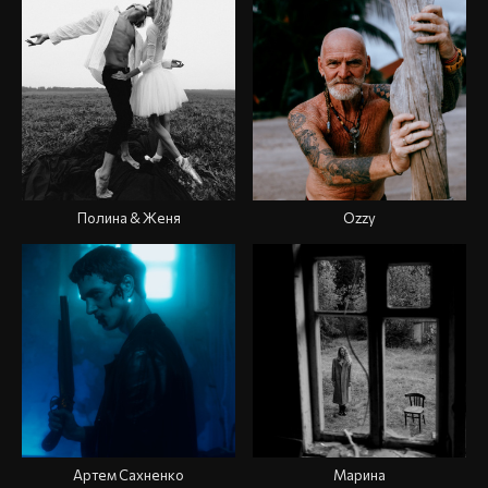
Полина & Женя
Ozzy
Артем Сахненко
Марина