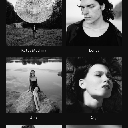
Katya Mozhina
Lenya
Alex
Asya