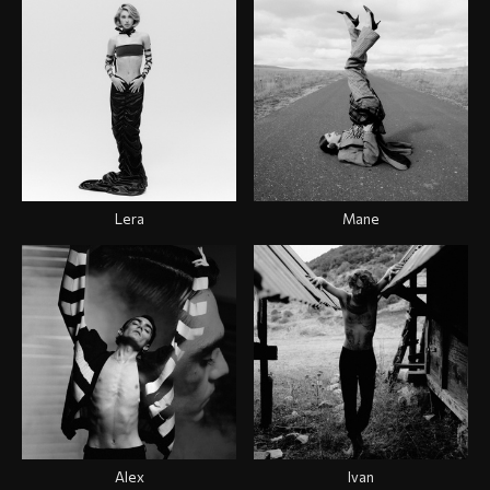
Lera
Mane
Alex
Ivan