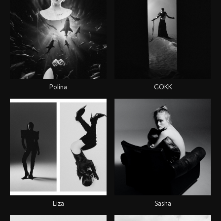
Polina
GOKK
Liza
Sasha