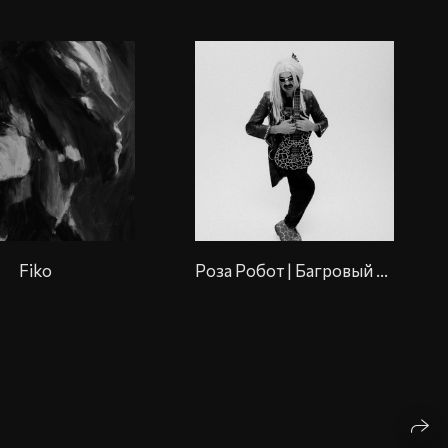
Fiko
Роза Робот | Багровый Фантомас