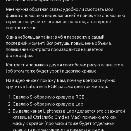
Мне нужна обратная связь: удобно ли смотреть мои
фишки с помощью видеозаписей? Я понял, что с помощью
скринов получается огромное полотно, а так вроде
коротко и ясно.
Одна небольшая тайна: в чб я перевожу в самый
последний момент! Вся ретушь, повышение объема,
повышение контраста производится на цветной
фотографии.
Контраст я повышаю двумя способами: рисую планшетом
(об этом тоже будет урок) и дергаю кривые.
На видео ниже я покажу Вам, почему контраст нужно
крутить в Lab, а не в RGB, рассмотрев три метода:
Сделаю S-образную кривую в RGB
Сделаю S-образную кривую в Lab
Выделю канал Lightness в Lab (делается это с зажатой
клавишей Ctrl (либо Cmd на Mac), применю его как
маску к кривой (про маски тоже будет отдельный
урок, а то всё мазюкаете по ним кисточками,