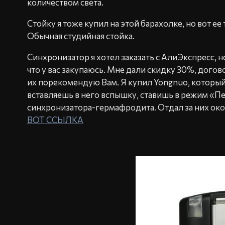
количеством света.
Стойку я тоже купил на этой барахолке, но вот е
Обычная студийная стойка.
Синхронизатор я хотел заказать с АлиЭкспресс, но
что у вас закупаюсь. Мне дали скидку 30%, догов
их порекомендую Вам. Я купил Yongnuo, который
вставляешь в него вспышку, ставишь в режим «Пер
синхронизатора-гермафродита. Отдал за них око
ВОТ ССЫЛКА