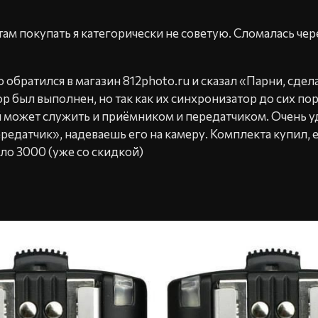
е там покупать я категорически не советую. Сломалась че
 обратился в магазин 812photo.ru и сказал «Парни, сдела
ор был выполнен, но так как их синхронизатор до сих по
 может служить и приёмником и передатчиком. Очень у
едатчик», надеваешь его на камеру. Комплекта купил, ес
ло 3000 (уже со скидкой)