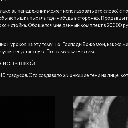
олько выпендрежник может использовать это слово) с 
 чтобы вспышка пыхала где-нибудь в стороне». Продавцы
окс + стойка. Обошелся мне данный комплект в 20000 р
лион уроков на эту тему, но, Господи Боже мой, как же м
ю чушь несустветную. Поэтому я как-то сам.
о вспышкой
 45 градусов. Это создавало жирнющие тени на лице, кот