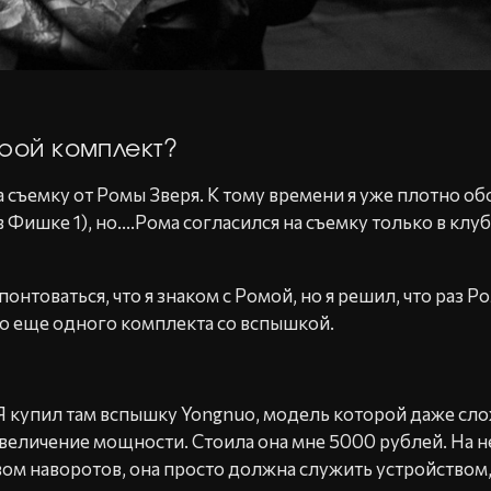
рой комплект?
 съемку от Ромы Зверя. К тому времени я уже плотно обо
 Фишке 1), но….Рома согласился на съемку только в клуб
понтоваться, что я знаком с Ромой, но я решил, что раз 
ло еще одного комплекта со вспышкой.
 Я купил там вспышку Yongnuo, модель которой даже сло
еличение мощности. Стоила она мне 5000 рублей. На не
м наворотов, она просто должна служить устройством,