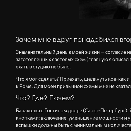
Зачем мне вдруг понадобился вто
Знаменательный день в моей жизни — согласие на
заготовленных световых схем (главную я описал в
ехать в студию не было.
Что я мог сделать? Приехать, щелкнуть кое-как и 
к Роме. Для моей привычной схемы мне не хвата
Что? Где? Почем?
Барахолка в Гостином дворе (Санкт-Петербург).
кнопками: включение, уменьшение мощности и ув
вспышки должны быть с минимальным количество