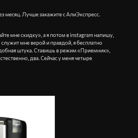
рез месяц. Лучше закажите с АлиЭкспресс.
йте мне скидку», а я потом в instagram напишу,
р служит мне верой и правдой, я бесплатно
добная штука. Ставишь в режим «Приемник»,
тественно, два. Сейчас у меня четыре