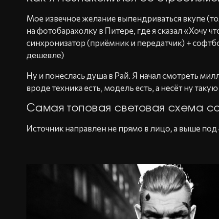
Мое извечное желание выпендриваться вкупе (т
на фотобарахолку в Питере, где я сказал «Хочу
синхронизатор (приёмник и передатчик) + софтб
дешевле)
Ну и понеслась душа в Рай. Я начал смотреть мил
вроде техника есть, модель есть, а несёт ну таку
Самая топовая световая схема с
Источник направлен не прямо в лицо, а выше под