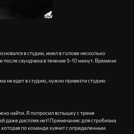
сновался в студии, имел в голове несколько
е после саундчека в течение 5-10 минут. Времени
Рома не едет в студию, нужно привезти студию
жно найти. Я попросил вспышку с тремя
й даже дисплея нет! Примечание: для стробизма
 которая по команде хуячит с определенным